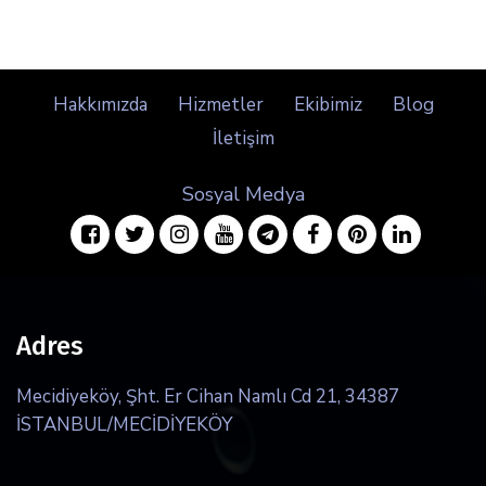
Hakkımızda
Hizmetler
Ekibimiz
Blog
İletişim
Sosyal Medya
facebook
twitter
instagram
youtube
telegram
facebook
pinterest
linkedin
Adres
Mecidiyeköy, Şht. Er Cihan Namlı Cd 21, 34387
İSTANBUL/MECİDİYEKÖY