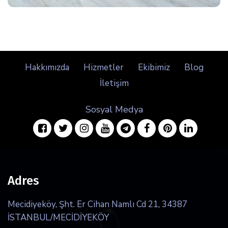
Hakkımızda
Hizmetler
Ekibimiz
Blog
İletişim
Sosyal Medya
facebook
twitter
instagram
youtube
telegram
facebook
pinterest
linkedin
Adres
Mecidiyeköy, Şht. Er Cihan Namlı Cd 21, 34387
İSTANBUL/MECİDİYEKÖY